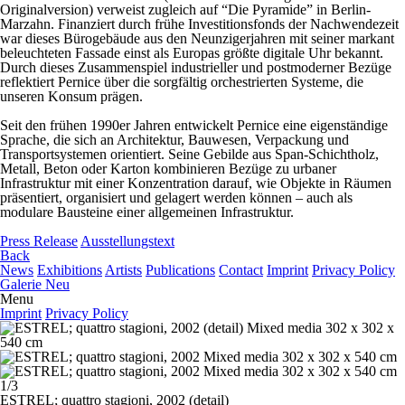
Originalversion) verweist zugleich auf “Die Pyramide” in Berlin-
Marzahn. Finanziert durch frühe Investitionsfonds der Nachwendezeit
war dieses Bürogebäude aus den Neunzigerjahren mit seiner markant
beleuchteten Fassade einst als Europas größte digitale Uhr bekannt.
Durch dieses Zusammenspiel industrieller und postmoderner Bezüge
reflektiert Pernice über die sorgfältig orchestrierten Systeme, die
unseren Konsum prägen.
Seit den frühen 1990er Jahren entwickelt Pernice eine eigenständige
Sprache, die sich an Architektur, Bauwesen, Verpackung und
Transportsystemen orientiert. Seine Gebilde aus Span-Schichtholz,
Metall, Beton oder Karton kombinieren Bezüge zu urbaner
Infrastruktur mit einer Konzentration darauf, wie Objekte in Räumen
präsentiert, organisiert und gelagert werden können – auch als
modulare Bausteine einer allgemeinen Infrastruktur.
Press Release
Ausstellungstext
Back
News
Exhibitions
Artists
Publications
Contact
Imprint
Privacy Policy
Galerie Neu
Menu
Imprint
Privacy Policy
1/3
ESTREL; quattro stagioni,
2002 (detail)