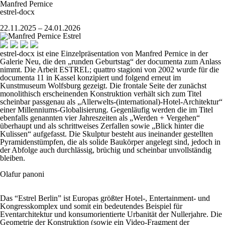
Manfred Pernice
estrel-docx
22.11.2025 – 24.01.2026
estrel-docx
ist eine Einzelpräsentation von Manfred Pernice in der
Galerie Neu, die den „runden Geburtstag“ der documenta zum Anlass
nimmt. Die Arbeit
ESTREL; quattro stagioni
von 2002 wurde für die
documenta 11 in Kassel konzipiert und folgend erneut im
Kunstmuseum Wolfsburg gezeigt. Die frontale Seite der zunächst
monolithisch erscheinenden Konstruktion verhält sich zum Titel
scheinbar passgenau als „Allerwelts-(international)-Hotel-Architektur“
einer Millenniums-Globalisierung. Gegenläufig werden die im Titel
ebenfalls genannten vier Jahreszeiten als „Werden + Vergehen“
überhaupt und als schrittweises Zerfallen sowie „Blick hinter die
Kulissen“ aufgefasst. Die Skulptur besteht aus ineinander gestellten
Pyramidenstümpfen, die als solide Baukörper angelegt sind, jedoch in
der Abfolge auch durchlässig, brüchig und scheinbar unvollständig
bleiben.
Olafur panoni
Das “Estrel Berlin” ist Europas größter Hotel-, Entertainment- und
Kongresskomplex und somit ein bedeutendes Beispiel für
Eventarchitektur und konsumorientierte Urbanität der Nullerjahre. Die
Geometrie der Konstruktion (sowie ein Video-Fragment der