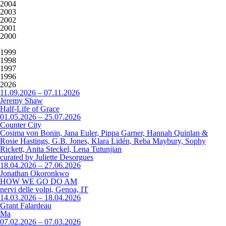
2004
2003
2002
2001
2000
1999
1998
1997
1996
2026
11.09.2026 – 07.11.2026
Jeremy Shaw
Half-Life of Grace
01.05.2026 – 25.07.2026
Counter City
Cosima von Bonin, Jana Euler, Pippa Garner, Hannah Quinlan &
Rosie Hastings, G.B. Jones, Klara Lidén, Reba Maybury, Sophy
Rickett, Anita Steckel, Lena Tutunjian
curated by Juliette Desorgues
18.04.2026 – 27.06.2026
Jonathan Okoronkwo
HOW WE GO DO AM
nervi delle volpi, Genoa, IT
14.03.2026 – 18.04.2026
Grant Falardeau
Ma
07.02.2026 – 07.03.2026