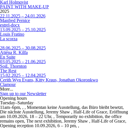
Karl Holmqvist
PAINT WITH MAKE-UP
2025
22.11.2025 – 24.01.2026
Manfred Pernice
estrel-docx
13.09.2025 – 25.10.2025
Louis Fratino
La scorza
28.06.2025 – 30.08.2025
Atiéna R. Kilfa
En Suite
03.05.2025 – 21.06.2025
SoiL Thornton
The Rest
15.02.2025 – 12.04.2025
Cerith Wyn Evans, Kitty Kraus, Jonathan Okoronkwo
Clamour
More...
Sign up to our Newsletter
Opening hours
Tuesday–Saturday
11am–6pm, , , Momentan keine Ausstellung, das Büro bleibt besetzt,
Die nächste Ausstellung, Jeremy Shaw ,
Half-Life of Grace
, Eröffnung
am 10.09.2026, 18 – 22 Uhr, , Temporarily no exhibition, the office
remains open, The next exhibition, Jeremy Shaw ,
Half-Life of Grace
,
Opening reception 10.09.2026, 6 – 10 pm, ,